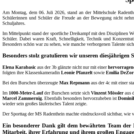
Am Montag, dem 06. Juli 2026, stand an der Mittelschule Radenthe
Schülerinnen und Schüler die Freude an der Bewegung nicht nehm
Schuljahres.
Im Mittelpunkt stand der sportliche Dreikampf mit den Disziplinen W
Schüler. Dabei waren Kraft, Schnelligkeit, Technik und Konzentrat
Besonders schön war zu sehen, wie manche verborgenen Talente sicht
Besonders stolz gratulieren wir unseren diesjährigen 
Elena Karabasic
aus der 3b glänzte nicht nur mit einer
hervorragen
folgten ihre Klassenkameradin
Leonie Pfanzelt
sowie
Emilia DeZo
Bei den Burschen überzeugte
Max Repmann
aus der 4c mit einer s
Im
1000-Meter-Lauf
der Burschen setzte sich
Vinzent Mössler
aus d
Marcel Zammernig
. Ebenfalls besonders hervorzuheben ist
Domini
wieder sein großes läuferisches Talent zeigte.
Der Sporttag der MS Radenthein machte eindrucksvoll sichtbar, wie v
Ein besonderer Dank gilt dem bewährten Team der Na
Mitarbeit, ihrer Erfahrung und ihrem großen Engage