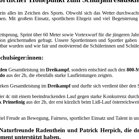
in alles im Zeichen des Sports. Obwohl sich das Wetter durchwachse
en. Mit großem Einsatz, sportlichem Ehrgeiz und viel Begeisteru
eitsprung, Sprint über 60 Meter sowie Vortexwurf für die jüngeren Ja
ion gleichermaßen gefragt. Unsere Sportlerinnen und Sportler gaben i
bar wurden und wie fair und motivierend die Schülerinnen und Schüler 
Schulsieger:innen:
den
Gesamtleistung im
Dreikampf
, sondern entschied auch den
800-M
rdo
aus der 2b, die ebenfalls starke Laufleistungen zeigten.
tarken Gesamtleistung im
Dreikampf
und durfte sich verdient über den 
er 4c mit einem beeindruckenden Lauf gegen starke Konkurrenz durch
k Primeßnig
aus der 2b, der erst kürzlich beim Lidl-Lauf österreichweit
iel Freude an Bewegung, Fairness, sportlicher Einsatz und Talent in un
turfreunde Radenthein und Patrick Herpich, die den
ment unterstützt haben.