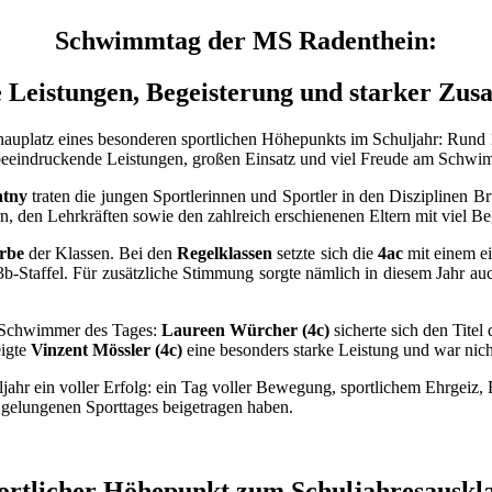
Schwimmtag der MS Radenthein:
e Leistungen, Begeisterung und starker Zu
platz eines besonderen sportlichen Höhepunkts im Schuljahr: Rund 1
 beeindruckende Leistungen, großen Einsatz und viel Freude am Schwi
atny
traten die jungen Sportlerinnen und Sportler in den Disziplinen 
den Lehrkräften sowie den zahlreich erschienenen Eltern mit viel Begei
erbe
der Klassen. Bei den
Regelklassen
setzte sich die
4ac
mit einem ei
-Staffel. Für zusätzliche Stimmung sorgte nämlich in diesem Jahr auc
d Schwimmer des Tages:
Laureen Würcher (4c)
sicherte sich den Tite
igte
Vinzent Mössler (4c)
eine besonders starke Leistung und war nich
hr ein voller Erfolg: ein Tag voller Bewegung, sportlichem Ehrgeiz,
 gelungenen Sporttages beigetragen haben.
ortlicher Höhepunkt zum Schuljahresauskl