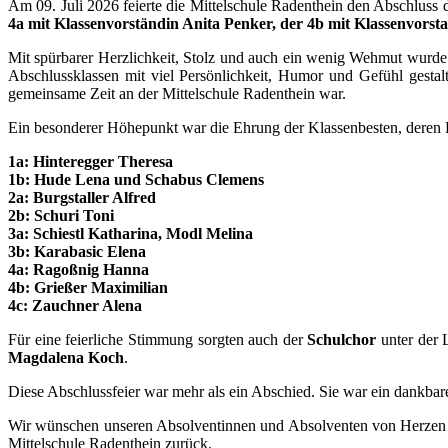
Am 09. Juli 2026 feierte die Mittelschule Radenthein den Abschluss 
4a mit Klassenvorständin Anita Penker, der 4b mit Klassenvors
Mit spürbarer Herzlichkeit, Stolz und auch ein wenig Wehmut wurde
Abschlussklassen mit viel Persönlichkeit, Humor und Gefühl gestal
gemeinsame Zeit an der Mittelschule Radenthein war.
Ein besonderer Höhepunkt war die Ehrung der Klassenbesten, deren Le
1a: Hinteregger Theresa
1b: Hude Lena und Schabus Clemens
2a: Burgstaller Alfred
2b: Schuri Toni
3a: Schiestl Katharina, Modl Melina
3b: Karabasic Elena
4a: Ragoßnig Hanna
4b: Grießer Maximilian
4c: Zauchner Alena
Für eine feierliche Stimmung sorgten auch der
Schulchor
unter der 
Magdalena Koch
.
Diese Abschlussfeier war mehr als ein Abschied. Sie war ein dankbare
Wir wünschen unseren Absolventinnen und Absolventen von Herzen all
Mittelschule Radenthein zurück.