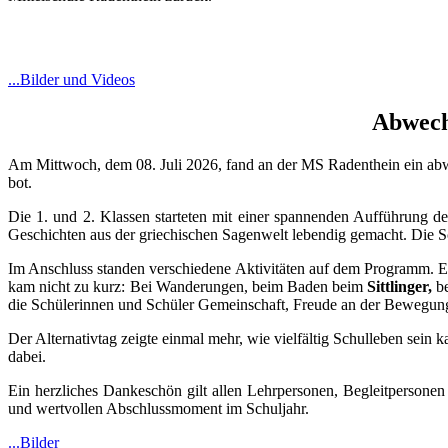
...Bilder und Videos
Abwech
Am Mittwoch, dem 08. Juli 2026, fand an der MS Radenthein ein abwec
bot.
Die 1. und 2. Klassen starteten mit einer spannenden Aufführung d
Geschichten aus der griechischen Sagenwelt lebendig gemacht. Die Sc
Im Anschluss standen verschiedene Aktivitäten auf dem Programm. E
kam nicht zu kurz: Bei Wanderungen, beim Baden beim
Sittlinger,
be
die Schülerinnen und Schüler Gemeinschaft, Freude an der Bewegu
Der Alternativtag zeigte einmal mehr, wie vielfältig Schulleben sei
dabei.
Ein herzliches Dankeschön gilt allen Lehrpersonen, Begleitpersonen
und wertvollen Abschlussmoment im Schuljahr.
...Bilder