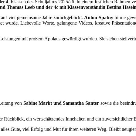
der 4. Klassen des Schuljahres 2025/26. In einem festlichen Rahmen v
tand Thomas Leeb und der 4c mit Klassenvorständin Bettina Haselm
 auf vier gemeinsame Jahre zurückgeblickt.
Anton Spatny
führte gew
tet wurde. Liebevolle Worte, gelungene Videos, kreative Präsentation
istungen mit großem Applaus gewürdigt wurden. Sie stehen stellvertret
Leitung von
Sabine Markt und Samantha Santer
sowie die beeind
r Rückblick, ein wertschätzendes Innehalten und ein zuversichtlicher 
es Gute, viel Erfolg und Mut für ihren weiteren Weg. Bleibt neugieri