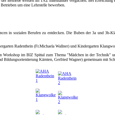
e der Betriebe werden im TAZ miteinander verglichen. Bei Erreichung e
n Betrieben um eine Lehrstelle bewerben.
ncen in sozialen Berufen zu entdecken. Die Buben der 3a und 3b-Klasse
ergarten Radenthein (Fr.Michaela Wallner) und Kindergarten Klangwol
inen Workshop im BIZ Spittal zum Thema "Mädchen in der Technik" um
 Bildungsorientierung Kärnten, Gerfried Wagner) gemeinsam mit Schü