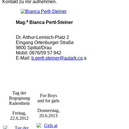
Kontakt zu mir aufnehmen.
a
Mag.
Bianca Pertl-Steiner
Dr. Arthur-Lemisch-Platz 2
Eingang Ortenburger Straße
9800 Spittal/Drau
Mobil: 0676/59 57 942
E-Mail:
b.pertl-steiner@autark.co
.a
Tag der
For Boys
Begegnung
and for girls
Radenthein
Donnerstag,
Freitag,
20.6.2013
22.6.2012