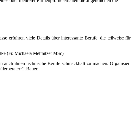
ines oder mehrerer Firmenprofile erhalten die Jugendlichen die
 erfuhren viele Details über interessante Berufe, die teilweise für
ke (Fr. Michaela Mettnitzer MSc)
 auch ihnen technische Berufe schmackhaft zu machen. Organisiert
lerberater G.Bauer.