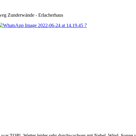
rweg Zunderwände - Erlacherhaus
 war TOP!- Wetter leider sehr durchwachsen mit Nebel, Wind, Sonne 