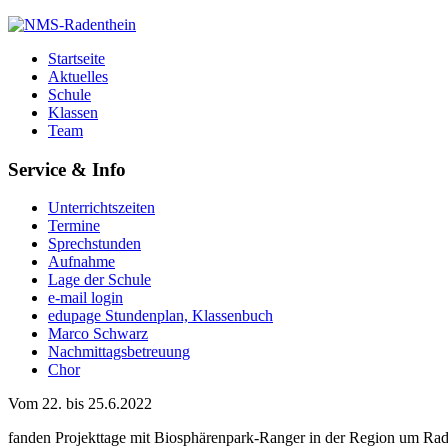
Startseite
Aktuelles
Schule
Klassen
Team
Service & Info
Unterrichtszeiten
Termine
Sprechstunden
Aufnahme
Lage der Schule
e-mail login
edupage Stundenplan, Klassenbuch
Marco Schwarz
Nachmittagsbetreuung
Chor
Vom 22. bis 25.6.2022
fanden Projekttage mit Biosphärenpark-Ranger in der Region um Rade