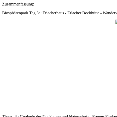
Zusammenfassung:
Biosphärenpark Tag 3a: Erlacherhaus - Erlacher Bockhütte - Wande
Thematik: Geologie der Nockberge und Naturschutz - Ranger Florian