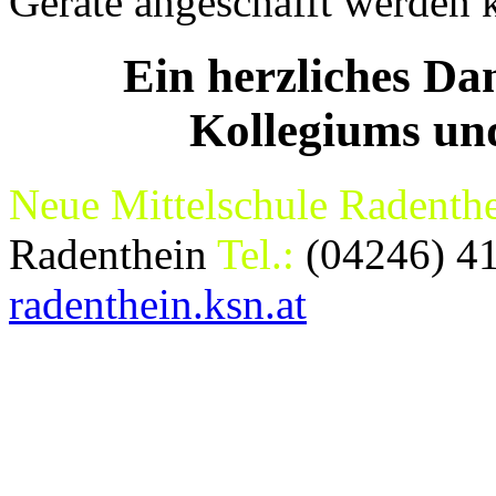
Geräte angeschafft werden 
Ein herzliches Da
Kollegiums un
Neue Mittelschule Radenth
Radenthein
Tel.:
(04246) 4
radenthein.ksn.at