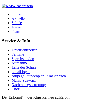
Startseite
Aktuelles
Schule
Klassen
Team
Service & Info
Unterrichtszeiten
Termine
Sprechstunden
Aufnahme
Lage der Schule
e-mail login
edupage Stundenplan, Klassenbuch
Marco Schwarz
Nachmittagsbetreuung
Chor
Der Erlkönig" – der Klassiker neu aufgerollt