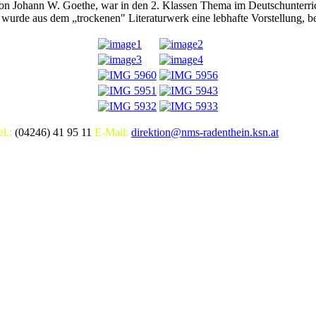
 von Johann W. Goethe, war in den 2. Klassen Thema im Deutschunterric
ß wurde aus dem „trockenen" Literaturwerk eine lebhafte Vorstellung, b
el.:
(04246) 41 95 11
E-Mail:
direktion@nms-radenthein.ksn.at