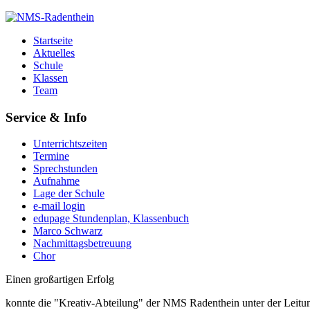
Startseite
Aktuelles
Schule
Klassen
Team
Service & Info
Unterrichtszeiten
Termine
Sprechstunden
Aufnahme
Lage der Schule
e-mail login
edupage Stundenplan, Klassenbuch
Marco Schwarz
Nachmittagsbetreuung
Chor
Einen großartigen Erfolg
konnte die "Kreativ-Abteilung" der NMS Radenthein unter der Leit