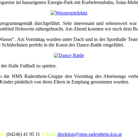
gsreise im hauseigenen Energie-Park mit Kurbelrennbahn, Solar-Mobil
rg programmgemäß durchgeführt. Sehr interessant und sehenswert w
ottfried Helnwein nähergebracht. Am Abend konnten wir noch dem Bu
asser". Am Vormittag wurden unter Dach und in der Sporthalle Teambu
SchülerInnen perfekt in die Kunst des Dance-Battle eingeführt.
der Halle Fußball zu spielen.
wo die NMS Radenthein-Gruppe den Vormittag des Abreisetags verb
 Kinder pünktlich von ihren Eltern in Empfang genommen wurden.
el.:
(04246) 41 95 11
E-Mail:
direktion@nms-radenthein.ksn.at