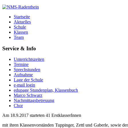
Startseite
Aktuelles
Schule
Klassen
Team
Service & Info
Unterrichtszeiten
Termine
Sprechstunden
Aufnahme
Lage der Schule
e-mail login
edupage Stundenplan, Klassenbuch
Marco Schwarz
Nachmittagsbetreuung
Chor
Am 18.9.2017 starteten 41 ErstklasserInnen
mit ihren Klassenvorständen Tuppinger, Zettl und Gaberle, sowie de