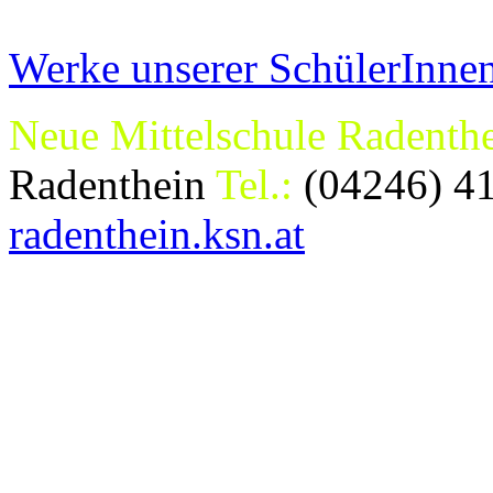
Werke unserer SchülerInne
Neue Mittelschule Radenth
Radenthein
Tel.:
(04246) 4
radenthein.ksn.at