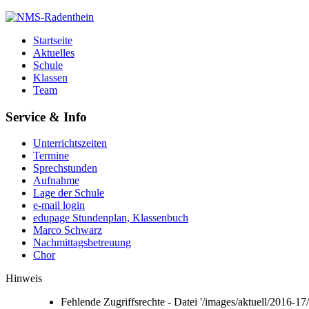
Startseite
Aktuelles
Schule
Klassen
Team
Service & Info
Unterrichtszeiten
Termine
Sprechstunden
Aufnahme
Lage der Schule
e-mail login
edupage Stundenplan, Klassenbuch
Marco Schwarz
Nachmittagsbetreuung
Chor
Hinweis
Fehlende Zugriffsrechte - Datei '/images/aktuell/2016-